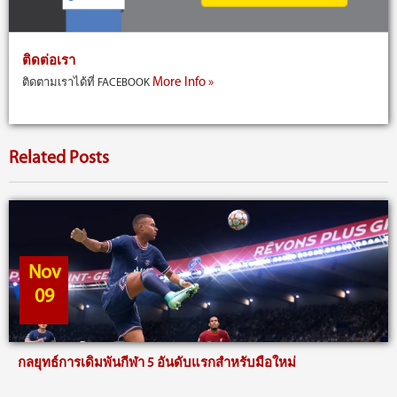
ติดต่อเรา
More Info »
ติดตามเราได้ที่ FACEBOOK
Related Posts
Nov
09
กลยุทธ์การเดิมพันกีฬา 5 อันดับแรกสำหรับมือใหม่