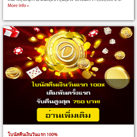
More Info »
โบนัสคืนเงินวันแรก 100%