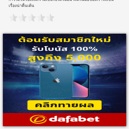
เรื่องน่าตื่นเต้น