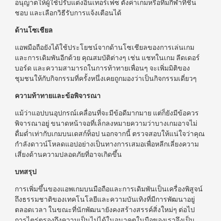
อนุญาตให้ผู้ใช้ปรับแต่งอินเทอร์เฟซ ตั้งค่าเกมหรือทีมกีฬาที่ชื่น
ชอบ และเลือกวิธีรับการแจ้งเตือนได้
ด้านโซเชียล
แอพมือถือยังได้ใช้ประโยชน์จากด้านโซเชียลของการเล่นเกม
และการเดิมพันอีกด้วย คุณสมบัติต่างๆ เช่น แชทในเกม ลีดเดอร์
บอร์ด และความสามารถในการท้าทายเพื่อนๆ จะเพิ่มมิติของ
ชุมชนให้กับกิจกรรมที่ครั้งหนึ่งเคยถูกมองว่าเป็นกิจกรรมเดี่ยวๆ
ความท้าทายและข้อพิจารณา
แม้ว่าแอปบนอุปกรณ์เคลื่อนที่จะมีข้อดีมากมาย แต่ก็ยังมีข้อควร
พิจารณาอยู่ ขนาดหน้าจอที่เล็กลงหมายความว่าบางเกมอาจไม่
ดื่มด่ำเท่ากับเกมบนเดสก์ท็อป นอกจากนี้ ตรวจสอบให้แน่ใจว่าคุณ
กำลังดาวน์โหลดแอปอย่างเป็นทางการเสมอเพื่อหลีกเลี่ยงความ
เสี่ยงด้านความปลอดภัยที่อาจเกิดขึ้น
บทสรุป
การเพิ่มขึ้นของแอพเกมบนมือถือและการเดิมพันเป็นเครื่องพิสูจน์
ถึงธรรมชาติของเทคโนโลยีและความบันเทิงที่มีการพัฒนาอยู่
ตลอดเวลา ในขณะที่นักพัฒนายังคงสร้างสรรค์สิ่งใหม่ๆ ต่อไป
การไตร่ตรองถึงความเป็นไปได้ในอนาคตในมือของเราจึงเป็น