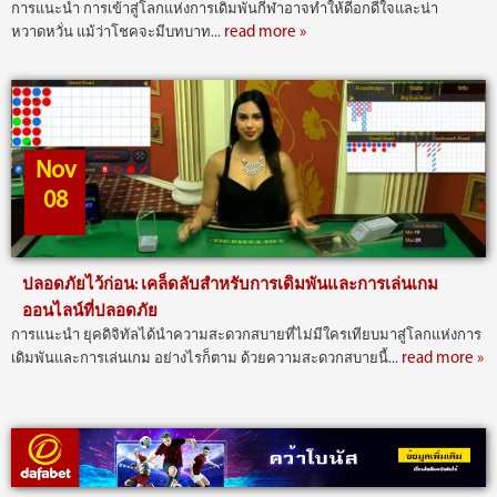
การแนะนำ การเข้าสู่โลกแห่งการเดิมพันกีฬาอาจทำให้ดีอกดีใจและน่า
read more »
หวาดหวั่น แม้ว่าโชคจะมีบทบาท...
Nov
08
ปลอดภัยไว้ก่อน: เคล็ดลับสำหรับการเดิมพันและการเล่นเกม
ออนไลน์ที่ปลอดภัย
การแนะนำ ยุคดิจิทัลได้นำความสะดวกสบายที่ไม่มีใครเทียบมาสู่โลกแห่งการ
read more »
เดิมพันและการเล่นเกม อย่างไรก็ตาม ด้วยความสะดวกสบายนี้...