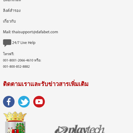
บล็อกเกมส์
ลิงค์สำรอง
เกี่ยวกับ
Mail: thaisupport@dafabet.com
24/7 Live Help
โทรฟรี:
001-8001-2066-4610 หรือ:
001-800-852-8882
ติดตามเราและรับข่าวสารเพิ่มเติม